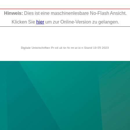
Hinweis:
Dies ist eine maschinenlesbare No-Flash Ansicht.
Klicken Sie
hier
um zur Online-Version zu gelangen.
Digitale Unterschriften Pr od uk tin fo rm at io n Stand 19 05 2023